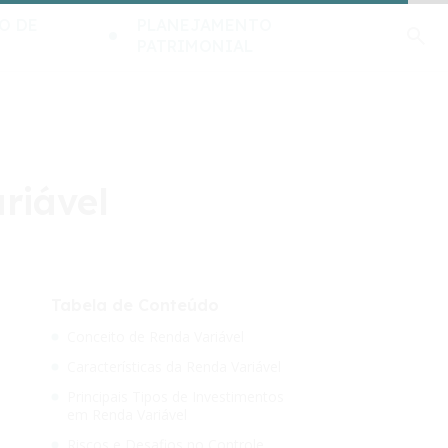
O DE
PLANEJAMENTO
PATRIMONIAL
riável
Tabela de Conteúdo
Conceito de Renda Variável
Características da Renda Variável
Principais Tipos de Investimentos
em Renda Variável
Riscos e Desafios no Controle