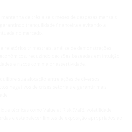
mantenha de três a seis meses de despesas mensais
, garantindo tranquilidade financeira e evitando a
ntuada no mercado.
de relatórios trimestrais, análise de demonstrações
econômicos, reduzindo decisões baseadas em intuição
dades e riscos com maior assertividade.
quilibre sua alocação entre ações de diversos
os negativos de crises setoriais e garantir mais
ade.
ique técnicas como Value at Risk (VaR), volatilidade
 perdas e estabelecer limites de exposição apropriados ao