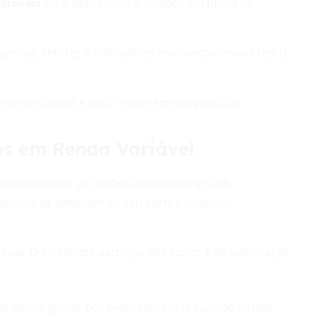
icionais
atrai perfis mais arrojados em busca de
resas, setores e indicadores macroeconômicos reduz
rentes ativos e diluir riscos em seu portfólio.
os em Renda Variável
ental entender as opções disponíveis e suas
ue mais se adequam ao seu perfil e objetivos
sas. O investidor participa dos lucros e da valorização
 ativos gerido por profissionais, reduzindo custos