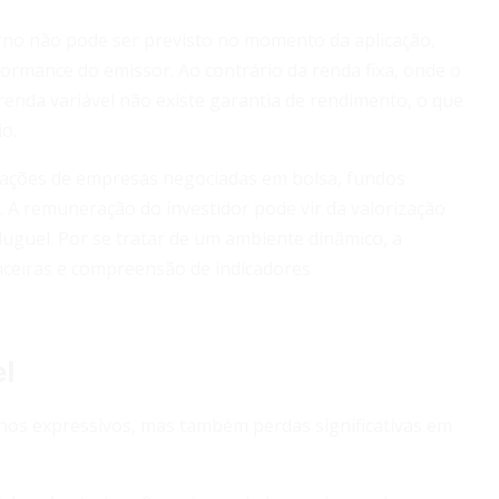
orno não pode ser previsto no momento da aplicação,
rformance do emissor. Ao contrário da renda fixa, onde o
a renda variável não existe garantia de rendimento, o que
o.
s ações de empresas negociadas em bolsa, fundos
s. A remuneração do investidor pode vir da valorização
luguel. Por se tratar de um ambiente dinâmico, a
nceiras e compreensão de indicadores
el
os expressivos, mas também perdas significativas em