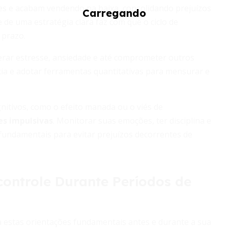
es e acabam vendendo na baixa, consolidando prejuízos
 de uma estratégia clara faz com que o ciclo de
 prazo.
rar estresse, ansiedade e até comprometer outros
ncia e adotar ferramentas quantitativas para mensurar e
gnitivos, como o efeito manada ou o viés de
es impulsivas
. Monitorar suas emoções, ter disciplina e
 fundamentais para evitar prejuízos decorrentes de
ontrole Durante Períodos de
a estas orientações fundamentais antes e durante a sua