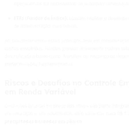
operacionais e a necessidade de acompanhamento diá
ETFs (Fundos de Índice):
buscam replicar o desempen
de administração mais baixas.
Ao selecionar entre esses produtos, leve em consideração 
custos envolvidos. Fundos geridos ativamente podem cob
diversificada a baixo custo. A análise do histórico de de
tomar decisões fundamentadas.
Riscos e Desafios no Controle E
em Renda Variável
Oscilações bruscas no preço dos ativos são parte integra
em uma ação e, em poucos dias, vê o valor cair para R$ 1
precipitadas baseadas em pânico
.