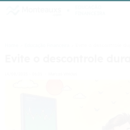
EDUCAÇÃO
FINANCEIRA
Home
Educação Financeira
>
>
Evite o descontrole du
Evite o descontrole dur
Marcos Vinicius
14/08/2025 - 06:01
•