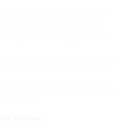
e rentabilidade realistas e mantenha disciplina para
precipitadas diante de flutuações momentâneas.
ularmente a rentabilidade nominal e real de seus
ando alocações conforme o progresso de suas metas
tas de corretagem, DARFs e informes de rendimento de
sto de renda e evitando contratempos com o fisco.
lece sua disciplina e constrói uma base sólida para
inação de preparo emocional, conhecimento e ferramentas
e renda variável.
nda Variável