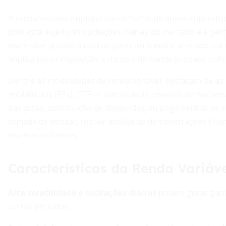
A renda variável engloba um conjunto de ativos cujo ret
pois está sujeito às oscilações diárias do mercado e à pe
investidor já sabe a taxa de juros ou o índice atrelado, n
implica maior exposição a riscos e demanda preparo prévi
Dentre as modalidades de renda variável, destacam-se a
imobiliários (FIIs), ETFs e outros instrumentos derivativo
das cotas, distribuição de dividendos ou pagamentos de a
tomada de decisão requer análise de demonstrações fina
macroeconômicos.
Características da Renda Variáv
Alta volatilidade e oscilações diárias
podem gerar ganh
curtos períodos.