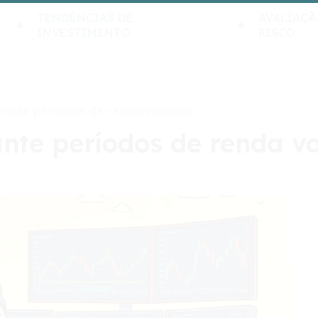
TENDÊNCIAS DE
AVALIAÇÃ
INVESTIMENTO
RISCO
rante períodos de renda variável
ante períodos de renda va