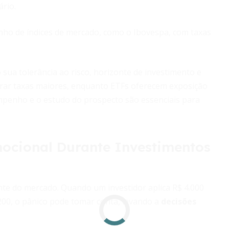
rio.
ho de índices de mercado, como o Ibovespa, com taxas
sua tolerância ao risco, horizonte de investimento e
rar taxas maiores, enquanto ETFs oferecem exposição
sempenho e o estudo do prospecto são essenciais para
mocional Durante Investimentos
nte do mercado. Quando um investidor aplica R$ 4.000
.200, o pânico pode tomar conta, levando a
decisões