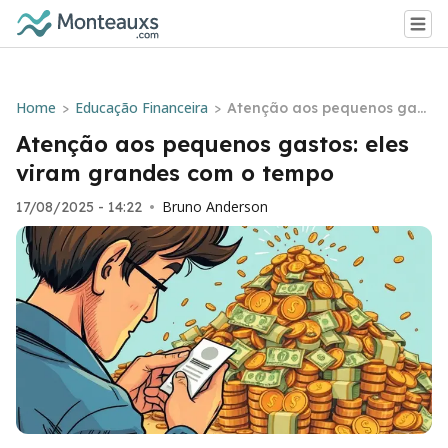
Home
Educação Financeira
>
>
Atenção aos pequenos gast
os: eles viram grandes com
Atenção aos pequenos gastos: eles
o tempo
viram grandes com o tempo
Bruno Anderson
17/08/2025 - 14:22
•