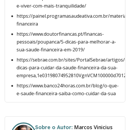
e-viver-com-mais-tranquilidade/
https://painel.programasaudeativa.com.br/materias
financeira
https://www.doutorfinancas.pt/financas-
pessoais/poupanca/5-dicas-para-melhorar-a-
sua-saude-financeira-em-2019/
https://sebrae.com.br/sites/PortalSebrae/artigos/6-
dicas-para-cuidar-da-saude-financeira-da-sua-
empresa,1e03198074952810VgnVCM100000d7012
https://www.banco24horas.com.br/blog/o-que-
e-saude-financeira-saiba-como-cuidar-da-sua
Marcos Vinicius
Sobre o Autor: