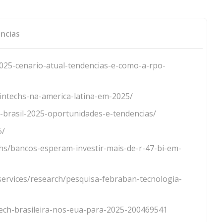
ncias
2025-cenario-atual-tendencias-e-como-a-rpo-
intechs-na-america-latina-em-2025/
no-brasil-2025-oportunidades-e-tendencias/
5/
echs/bancos-esperam-investir-mais-de-r-47-bi-em-
-services/research/pesquisa-febraban-tecnologia-
ntech-brasileira-nos-eua-para-2025-200469541