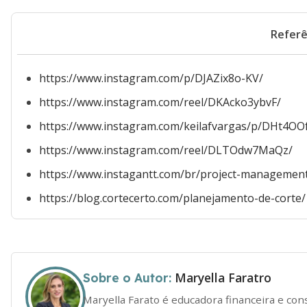
Referê
https://www.instagram.com/p/DJAZix8o-KV/
https://www.instagram.com/reel/DKAcko3ybvF/
https://www.instagram.com/keilafvargas/p/DHt4OO
https://www.instagram.com/reel/DLTOdw7MaQz/
https://www.instagantt.com/br/project-managemen
https://blog.cortecerto.com/planejamento-de-corte/
Maryella Faratro
Sobre o Autor:
Maryella Farato é educadora financeira e co