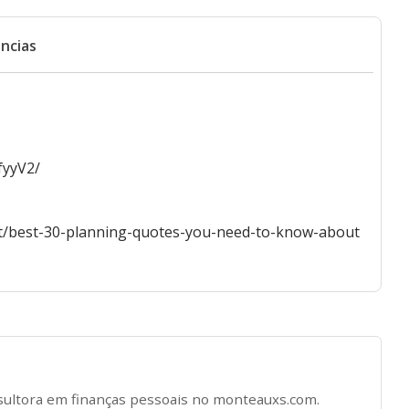
ncias
fyyV2/
t/best-30-planning-quotes-you-need-to-know-about
nsultora em finanças pessoais no monteauxs.com.