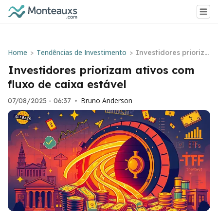
Home
Tendências de Investimento
>
>
Investidores prioriza
m ativos com fluxo d
Investidores priorizam ativos com
e caixa estável
fluxo de caixa estável
Bruno Anderson
07/08/2025 - 06:37
•